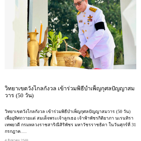
วิทยาเขตวังไกลกังวล เข้าร่วมพิธีบำเพ็ญกุศลปัญญาสม
วาร (50 วัน)
วิทยาเขตวังไกลกังวล เข้าร่วมพิธีบำเพ็ญกุศลปัญญาสมวาร (50 วัน)
เพื่ออุทิศถวายแด่ สมเด็จพระเจ้าลูกเธอ เจ้าฟ้าพัชรกิติยาภา นเรนทิรา
เทพยวดี กรมหลวงราชสาริณีสิริพัชร มหาวัชรราชธิดา ในวันศุกร์ที่ 31
กรกฎาค.....
4 สิงหาคม 2569